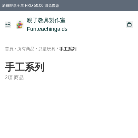
消費即享全單 HKD 50.00 減免優惠！
購物滿 HKD 699.00即享免運費優惠！（適用於 特定的送貨方式 )
凡購物滿HKD 699.00，即享免費禮品
親子教具製作室
Funteachingaids
首頁
/
所有商品
/
/
兒童玩具
手工系列
手工系列
2項 商品