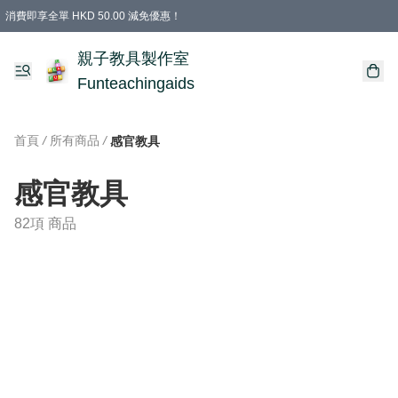
消費即享全單 HKD 50.00 減免優惠！
購物滿 HKD 699.00即享免運費優惠！（適用於 特定的送貨方式 )
凡購物滿HKD 699.00，即享免費禮品
親子教具製作室
Funteachingaids
首頁
/
所有商品
/
感官教具
感官教具
82項 商品