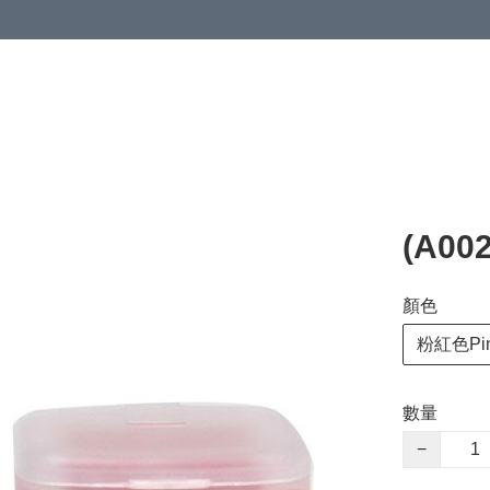
(A0
顏色
粉紅色Pi
數量
−