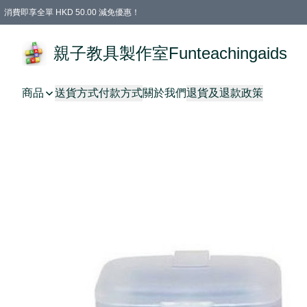
消費即享全單 HKD 50.00 減免優惠！
購物滿 HKD 699.00即享免運費優惠！（適用於 特定的送貨方式 )
凡購物滿HKD 699.00，即享免費禮品
親子教具製作室Funteachingaids
商品
送貨方式
付款方式
關於我們
退貨及退款政策