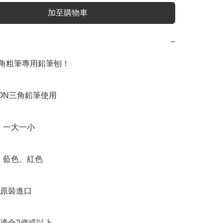
加至購物車
−
三角粗筆專用鉛筆刨！

ON三角鉛筆使用

，一大一小

：藍色、紅色

原裝進口

適合2歲或以上
