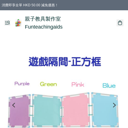
消費即享全單 HKD 50.00 減免優惠！
購物滿 HKD 699.00即享免運費優惠！（適用於 特定的送貨方式 )
凡購物滿HKD 699.00，即享免費禮品
親子教具製作室
Funteachingaids