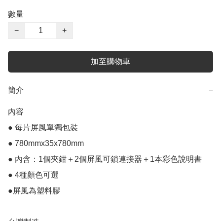
數量
−
+
加至購物車
簡介
−
內容

● 每片屏風單獨包裝 

● 780mmx35x780mm

● 內含：1個夾鉗＋2個屏風可鎖連接器＋1本彩色說明書 

● 4種顏色可選 

●屏風為塑料膠
