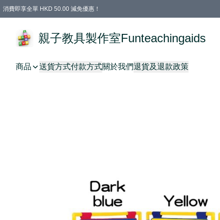
消費即享全單 HKD 50.00 減免優惠！
購物滿 HKD 699.00即享免運費優惠！（適用於 特定的送貨方式 )
凡購物滿HKD 699.00，即享免費禮品
親子教具製作室Funteachingaids
商品
送貨方式
付款方式
關於我們
退貨及退款政策