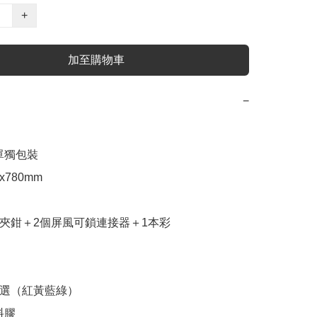
+
加至購物車
−
單獨包裝

x780mm

個夾鉗＋2個屏風可鎖連接器＋1本彩

可選（紅黃藍綠）

膠
