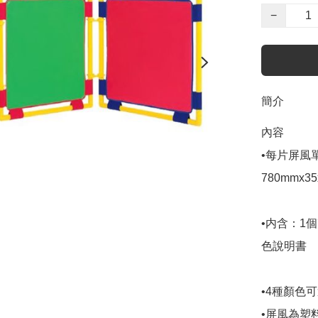
−
簡介
內容

•每片屏風
780mmx35
•内含：1
色說明書

•4種顏色
•屏風為塑料