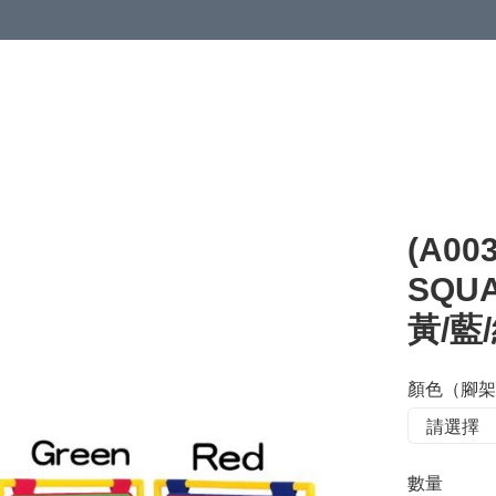
(A0
SQUA
黃/藍
顏色（腳架
數量