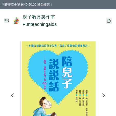
消費即享全單 HKD 50.00 減免優惠！
購物滿 HKD 699.00即享免運費優惠！（適用於 特定的送貨方式 )
凡購物滿HKD 699.00，即享免費禮品
親子教具製作室
Funteachingaids