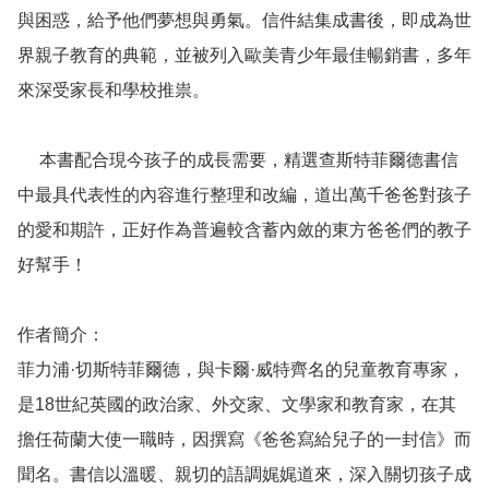
與困惑，給予他們夢想與勇氣。信件結集成書後，即成為世
界親子教育的典範，並被列入歐美青少年最佳暢銷書，多年
來深受家長和學校推祟。

     本書配合現今孩子的成長需要，精選查斯特菲爾德書信
中最具代表性的內容進行整理和改編，道出萬千爸爸對孩子
的愛和期許，正好作為普遍較含蓄內斂的東方爸爸們的教子
好幫手！

作者簡介：

菲力浦·切斯特菲爾德，與卡爾·威特齊名的兒童教育專家，
是18世紀英國的政治家、外交家、文學家和教育家，在其
擔任荷蘭大使一職時，因撰寫《爸爸寫給兒子的一封信》而
聞名。書信以溫暖、親切的語調娓娓道來，深入關切孩子成