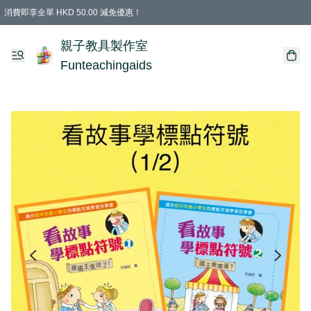
消費即享全單 HKD 50.00 減免優惠！
購物滿 HKD 699.00即享免運費優惠！（適用於 特定的送貨方式 )
凡購物滿HKD 699.00，即享免費禮品
親子教具製作室
Funteachingaids