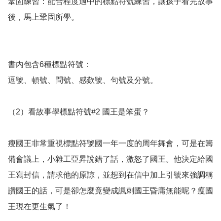
鞏固練習：配合程度適中的標點符號練習，讓孩子看完故事
後，馬上鞏固所學。

書內包含6種標點符號：

逗號、頓號、問號、感歎號、句號及分號。

（2）看故事學標點符號#2 國王是笨蛋？

瘦國王非常重視標點符號國一年一度的周年舞會，可是在籌
備會議上，小雜工亞昇說錯了話，激怒了國王。他決定給國
王寫封信，請求他的原諒，並想到在信中加上引號來強調稱
讚國王的話，可是卻怎麼竟變成諷刺國王昏庸無能呢？瘦國
王現在更生氣了！ 
