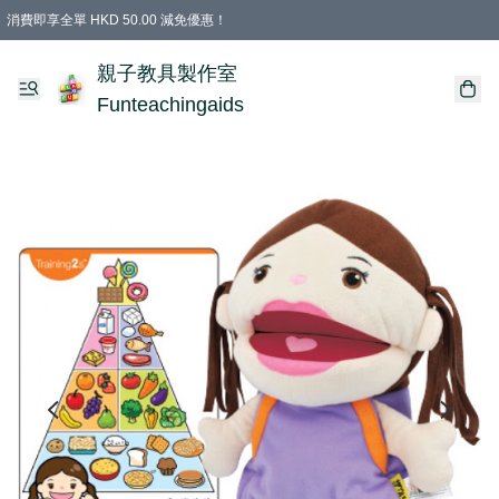
消費即享全單 HKD 50.00 減免優惠！
購物滿 HKD 699.00即享免運費優惠！（適用於 特定的送貨方式 )
凡購物滿HKD 699.00，即享免費禮品
親子教具製作室
Funteachingaids