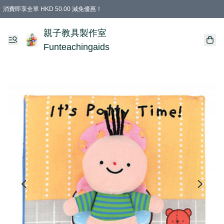
消費即享全單 HKD 50.00 減免優惠！
購物滿 HKD 699.00即享免運費優惠！（適用於 特定的送貨方式 )
凡購物滿HKD 699.00，即享免費禮品
親子教具製作室
Funteachingaids