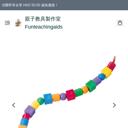
消費即享全單 HKD 50.00 減免優惠！
購物滿 HKD 699.00即享免運費優惠！（適用於 特定的送貨方式 )
凡購物滿HKD 699.00，即享免費禮品
親子教具製作室
Funteachingaids