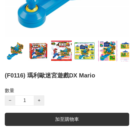
(F0116) 瑪利歐迷宮遊戲DX Mario
數量
−
+
加至購物車