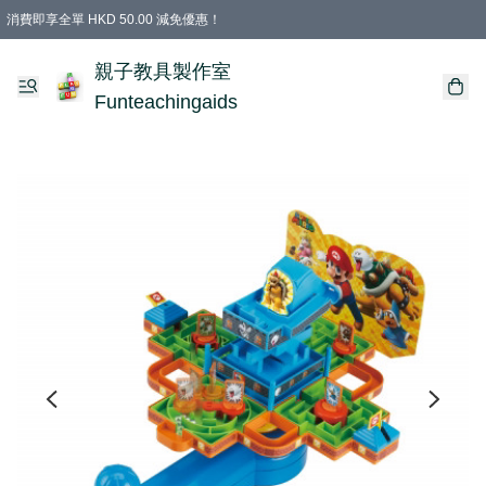
消費即享全單 HKD 50.00 減免優惠！
購物滿 HKD 699.00即享免運費優惠！（適用於 特定的送貨方式 )
凡購物滿HKD 699.00，即享免費禮品
親子教具製作室
Funteachingaids