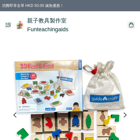
消費即享全單 HKD 50.00 減免優惠！
購物滿 HKD 699.00即享免運費優惠！（適用於 特定的送貨方式 )
凡購物滿HKD 699.00，即享免費禮品
親子教具製作室
Funteachingaids