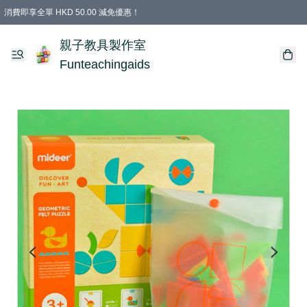
消費即享全單 HKD 50.00 減免優惠！
購物滿 HKD 699.00即享免運費優惠！（適用於 特定的送貨方式 )
凡購物滿HKD 699.00，即享免費禮品
親子教具製作室
Funteachingaids