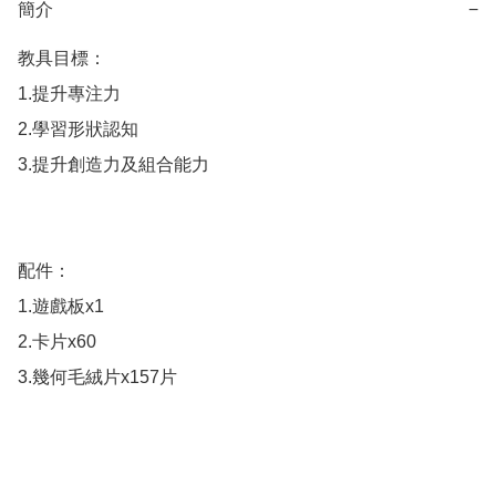
簡介
−
教具目標：

1.提升專注力

2.學習形狀認知

3.提升創造力及組合能力

配件：

1.遊戲板x1

2.卡片x60

3.幾何毛絨片x157片
