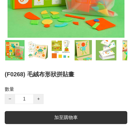
(F0268) 毛絨布形狀拼貼畫
數量
−
+
加至購物車