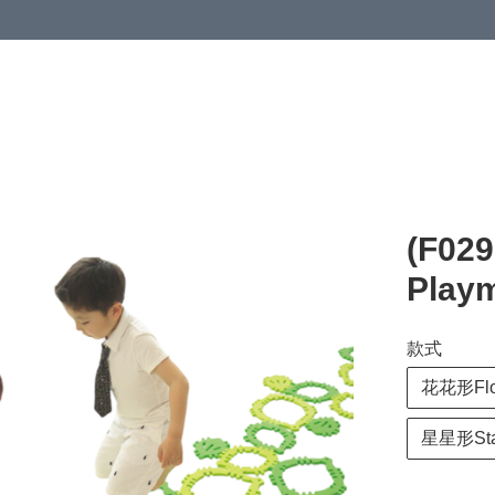
(F02
Play
款式
花花形Fl
星星形St