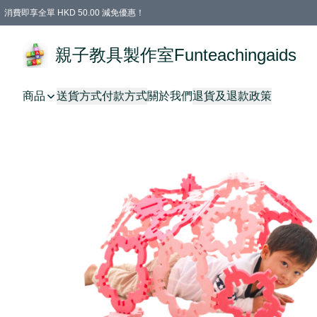
消費即享全單 HKD 50.00 減免優惠！
購物滿 HKD 699.00即享免運費優惠！（適用於 特定的送貨方式 )
凡購物滿HKD 699.00，即享免費禮品
親子教具製作室Funteachingaids
商品
送貨方式
付款方式
關於我們
退貨及退款政策