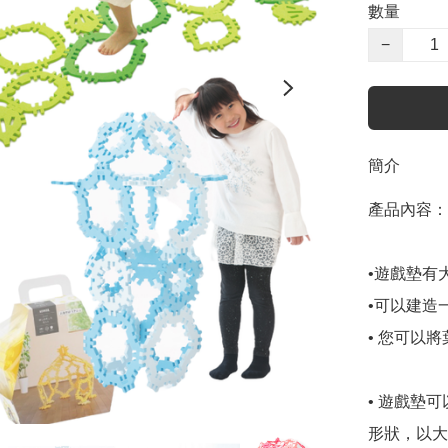
數量
−
簡介
產品內容：

•遊戲墊有
•可以建造
• 您可以
• 遊戲墊
形狀，以大