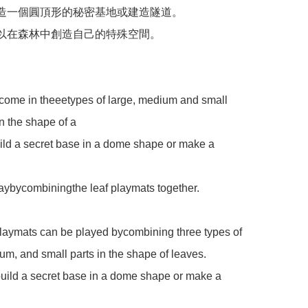
建造一個圓頂形的秘密基地或建造隧道。 

可以在森林中創造自己的特殊空間。

come in theeetypes of large, medium and small 
 the shape of a

ld a secret base in a dome shape or make a 
ybycombiningthe leaf playmats together.

laymats can be played bycombining three types of 
um, and small parts in the shape of leaves.

uild a secret base in a dome shape or make a 