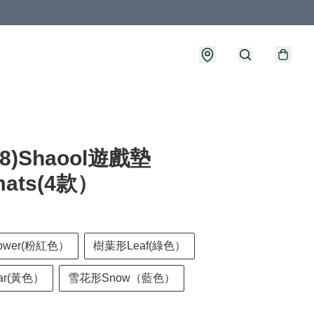
98)Shaool遊戲墊
mats(4款）
ower(粉紅色）
樹葉形Leaf(綠色）
ar(黃色）
雪花形Snow（藍色）