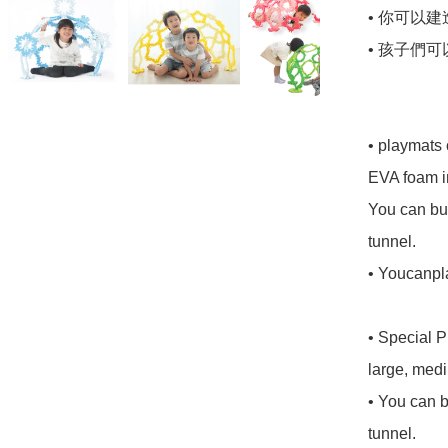
• 你可以
• 孩子們
• playmats 
EVA foam in
You can bui
tunnel.

• Youcanpla
• Special P
large, medi
• You can b
tunnel.
