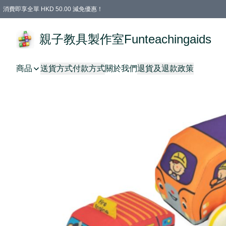
消費即享全單 HKD 50.00 減免優惠！
購物滿 HKD 699.00即享免運費優惠！（適用於 特定的送貨方式 )
凡購物滿HKD 699.00，即享免費禮品
親子教具製作室Funteachingaids
商品
送貨方式
付款方式
關於我們
退貨及退款政策