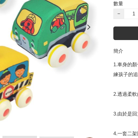
數量
−
簡介
1.車身的
練孩子的追
2.透過柔
3.由於是
4.一套二