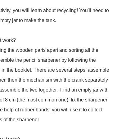
tivity, you will learn about recycling! You'll need to 
mpty jar to make the tank.  

 work? 

king the wooden parts apart and sorting all the 
emble the pencil sharpener by following the 
s in the booklet. There are several steps: assemble 
er, then the mechanism with the crank separately 
 assemble the two together.  Find an empty jar with 
of 8 cm (the most common one): fix the sharpener 
he help of rubber bands, you will use it to collect 
 of the sharpener.   
