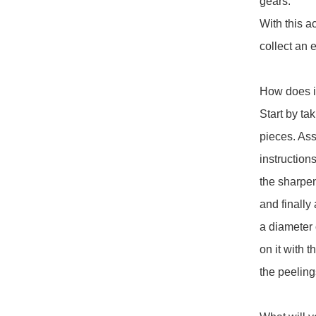
gears.

With this ac
collect an e
How does it
Start by ta
pieces. Ass
instruction
the sharpen
and finally
a diameter 
on it with t
the peelings