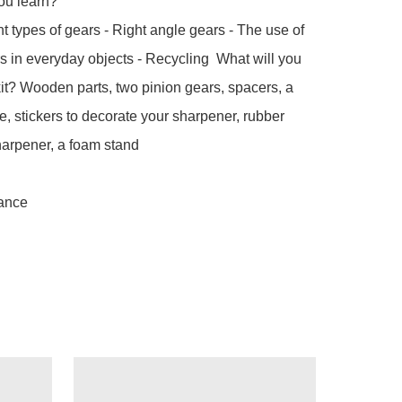
ou learn? 

nt types of gears - Right angle gears - The use of 
s in everyday objects - Recycling  What will you 
 kit? Wooden parts, two pinion gears, spacers, a 
ue, stickers to decorate your sharpener, rubber 
arpener, a foam stand
