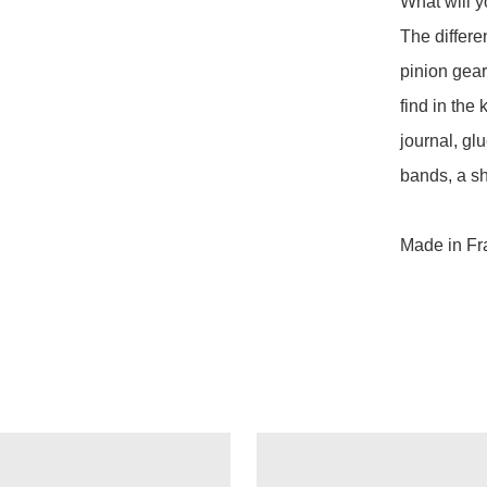
What will y
The differe
pinion gear
find in the
journal, gl
bands, a sh