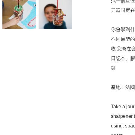
找一個直徑
刀器固定在
你會學到什麼
不同類型的齒
收 您會在
日記本、膠
架

產地：法國

Take a jour
sharpener t
using: spac