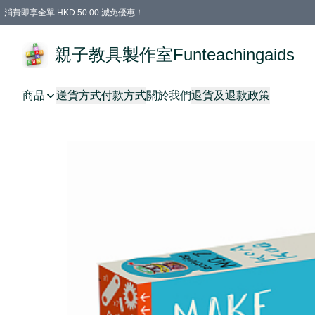
消費即享全單 HKD 50.00 減免優惠！
購物滿 HKD 699.00即享免運費優惠！（適用於 特定的送貨方式 )
凡購物滿HKD 699.00，即享免費禮品
親子教具製作室Funteachingaids
商品
送貨方式
付款方式
關於我們
退貨及退款政策