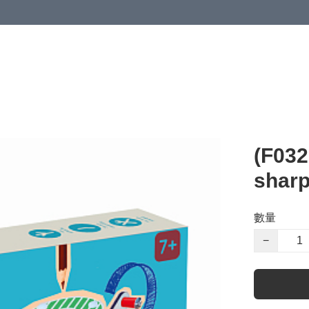
(F032
sha
數量
−