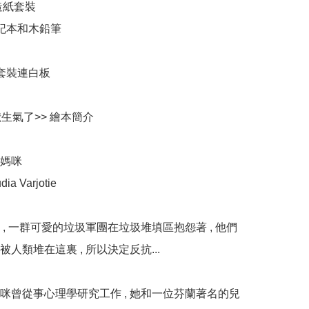
造紙套裝

記本和木鉛筆

套裝連白板

生氣了>> 繪本簡介

媽咪

a Varjotie

 , 一群可愛的垃圾軍團在垃圾堆填區抱怨著 , 他們
人類堆在這裏 , 所以決定反抗...

咪曾從事心理學研究工作 , 她和一位芬蘭著名的兒