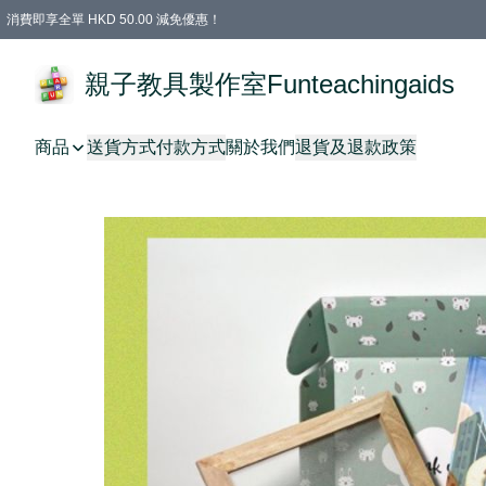
消費即享全單 HKD 50.00 減免優惠！
購物滿 HKD 699.00即享免運費優惠！（適用於 特定的送貨方式 )
凡購物滿HKD 699.00，即享免費禮品
親子教具製作室Funteachingaids
商品
送貨方式
付款方式
關於我們
退貨及退款政策