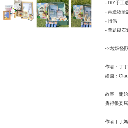
- DIY手工
- 再造紙筆
- 指偶

- 問題磁石
<<垃圾怪獸
作者：丁丁
繪圖：Claudi
故事一開始
覺得很委屈被
作者丁丁媽