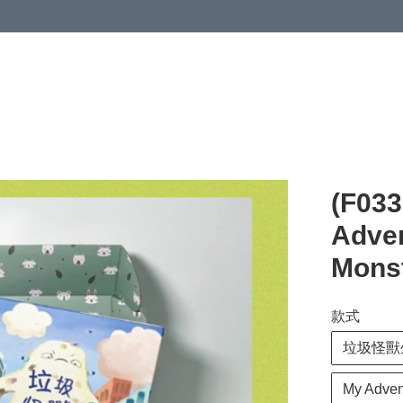
(F0
Adven
Mons
款式
垃圾怪獸
My Adve