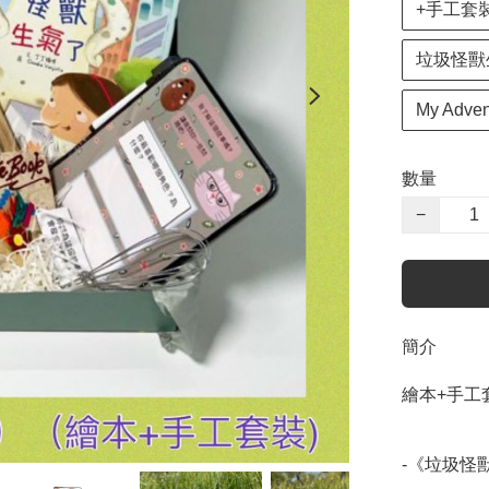
+手工套裝
垃圾怪獸
My Adve
數量
−
簡介
繪本+手工
-《垃圾怪