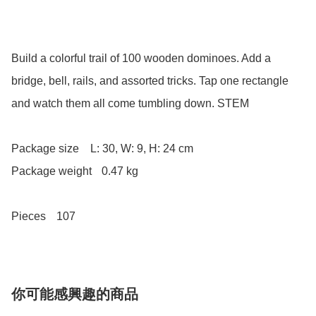
Build a colorful trail of 100 wooden dominoes. Add a 
bridge, bell, rails, and assorted tricks. Tap one rectangle 
and watch them all come tumbling down. STEM

Package size	L: 30, W: 9, H: 24 cm

Package weight	0.47 kg

Pieces	107
你可能感興趣的商品