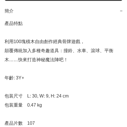
簡介
−
產品特點

利用100塊積木自由創作經典骨牌遊戲，

顛覆傳統加入多種奇趣道具：撞鈴、水車、滾球、平衡
木……快來打造神秘魔法陣吧！

年齡: 3Y+

包装尺寸	L: 30, W: 9, H: 24 cm

包装重量	0.47 kg

產品片數	107
