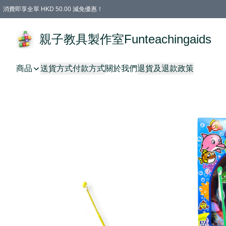
消費即享全單 HKD 50.00 減免優惠！
購物滿 HKD 699.00即享免運費優惠！（適用於 特定的送貨方式 )
凡購物滿HKD 699.00，即享免費禮品
親子教具製作室Funteachingaids
商品
送貨方式
付款方式
關於我們
退貨及退款政策