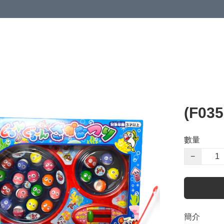
(F0
數量
−
簡介