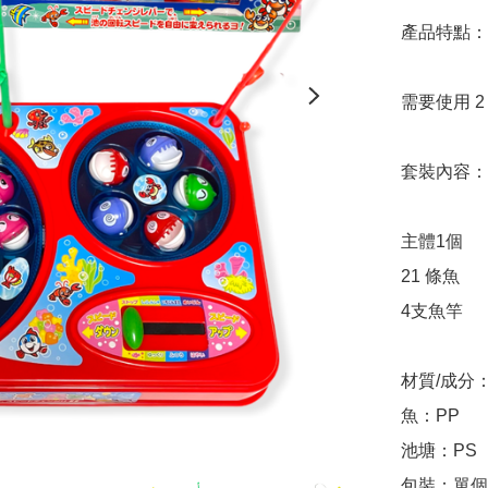
產品特點：

需要使用 2 
套裝內容：

主體1個

21 條魚

4支魚竿

材質/成分：
魚：PP

池塘：PS

包裝：單個