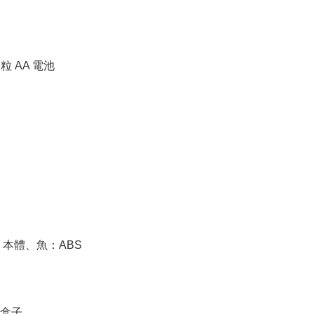
粒 AA 電池

本體、魚：ABS

盒子
