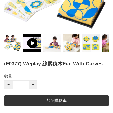
(F0377) Weplay 線索積木Fun With Curves
數量
−
+
加至購物車