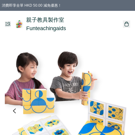
消費即享全單 HKD 50.00 減免優惠！
購物滿 HKD 699.00即享免運費優惠！（適用於 特定的送貨方式 )
凡購物滿HKD 699.00，即享免費禮品
親子教具製作室
Funteachingaids