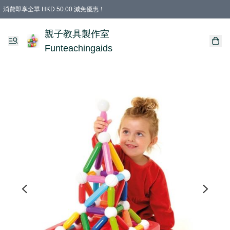
消費即享全單 HKD 50.00 減免優惠！
購物滿 HKD 699.00即享免運費優惠！（適用於 特定的送貨方式 )
凡購物滿HKD 699.00，即享免費禮品
親子教具製作室
Funteachingaids