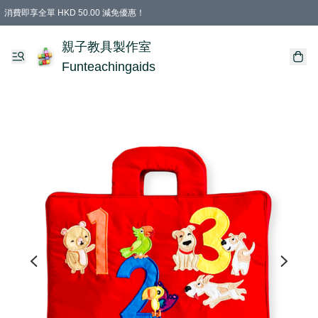
消費即享全單 HKD 50.00 減免優惠！
購物滿 HKD 699.00即享免運費優惠！（適用於 特定的送貨方式 )
凡購物滿HKD 699.00，即享免費禮品
親子教具製作室
Funteachingaids