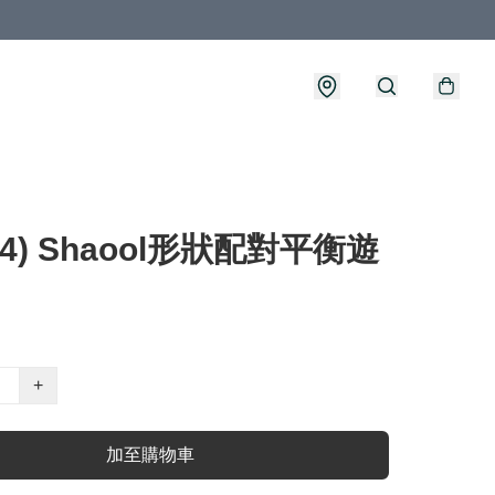
414) Shaool形狀配對平衡遊
+
加至購物車