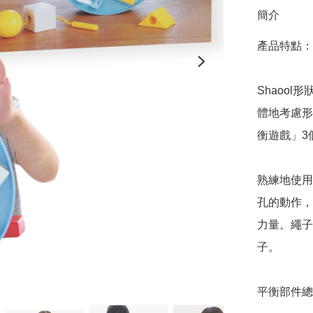
簡介
產品特點：

Shaoo
體地考慮形
衡遊戲」3
熟練地使用
孔的動作，
力量。繩子
子。

平衡部件總