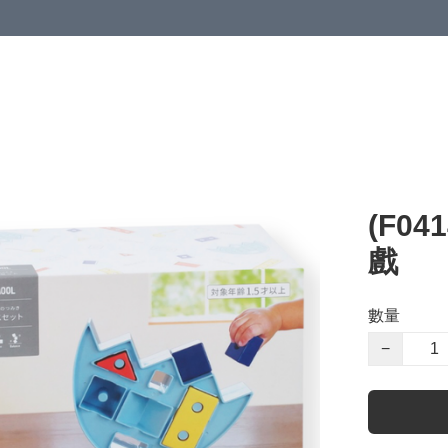
(F0
戲
數量
−