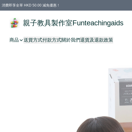
消費即享全單 HKD 50.00 減免優惠！
購物滿 HKD 699.00即享免運費優惠！（適用於 特定的送貨方式 )
凡購物滿HKD 699.00，即享免費禮品
親子教具製作室Funteachingaids
商品
送貨方式
付款方式
關於我們
退貨及退款政策