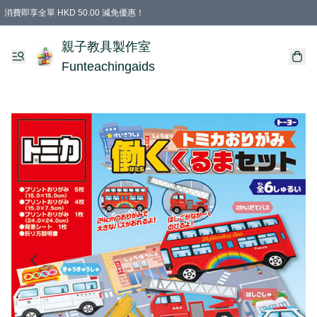
消費即享全單 HKD 50.00 減免優惠！
購物滿 HKD 699.00即享免運費優惠！（適用於 特定的送貨方式 )
凡購物滿HKD 699.00，即享免費禮品
親子教具製作室
Funteachingaids