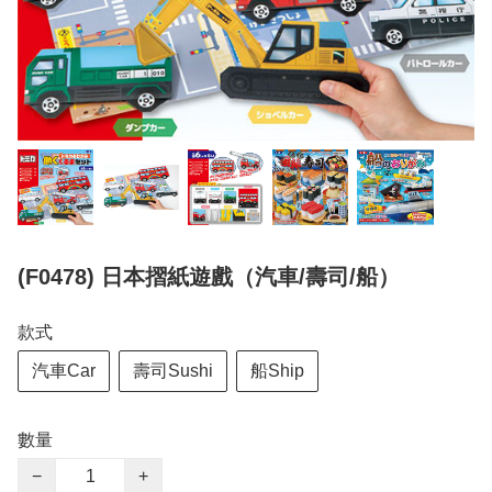
(F0478) 日本摺紙遊戲（汽車/壽司/船）
款式
汽車Car
壽司Sushi
船Ship
數量
−
+