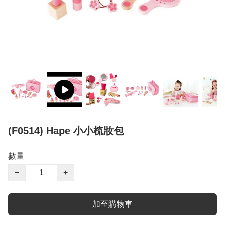
(F0514) Hape 小小梳妝包
數量
−
+
加至購物車