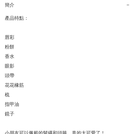
簡介
−
產品特點：

唇彩

粉餅

香水

眼影

頭帶

花花橡筋

梳

指甲油

鏡子

小朋友可以佩戴的髮繩和頭箍，真的太可愛了！
