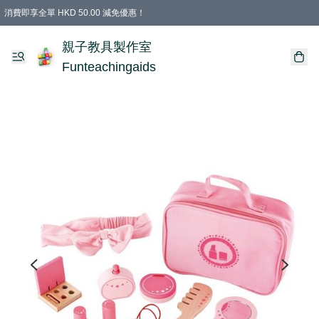
消費即享全單 HKD 50.00 減免優惠！
購物滿 HKD 699.00即享免運費優惠！（適用於 特定的送貨方式 )
凡購物滿HKD 699.00，即享免費禮品
親子教具製作室
Funteachingaids