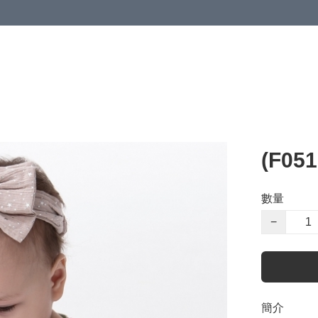
(F05
數量
−
簡介