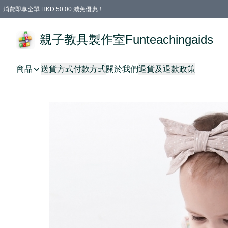
消費即享全單 HKD 50.00 減免優惠！
購物滿 HKD 699.00即享免運費優惠！（適用於 特定的送貨方式 )
凡購物滿HKD 699.00，即享免費禮品
親子教具製作室Funteachingaids
商品
送貨方式
付款方式
關於我們
退貨及退款政策