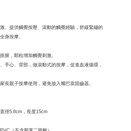
激。提供觸覺按壓、滾動的觸覺經驗，舒緩緊繃的
全身按摩。

抓握，顆粒增加觸覺刺激。

、手心、背部…做滾動式的按摩，促進血液循環，
家長親子按摩使用，避免放入嘴巴當固齒器。

徑5.8cm，長度15cm

PVC（不含鄰苯二甲酸）
