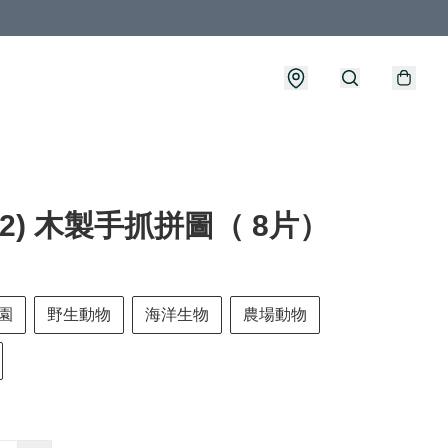
572) 木製手抓拼圖（ 8片）
園
野生動物
海洋生物
農場動物