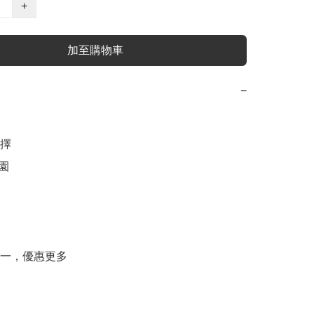
+
加至購物車
−
擇

園
