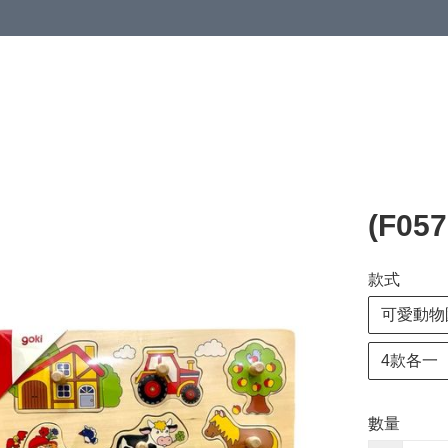
(F0
款式
可愛動物
4款各一
數量