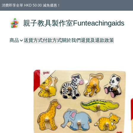
消費即享全單 HKD 50.00 減免優惠！
購物滿 HKD 699.00即享免運費優惠！（適用於 特定的送貨方式 )
凡購物滿HKD 699.00，即享免費禮品
親子教具製作室Funteachingaids
商品
送貨方式
付款方式
關於我們
退貨及退款政策