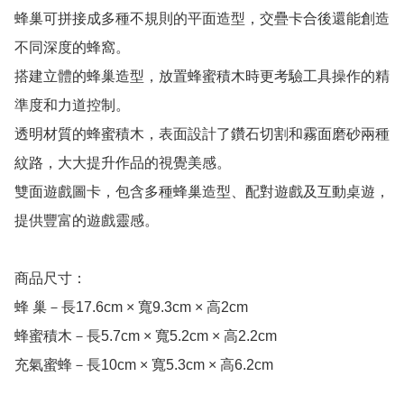
蜂巢可拼接成多種不規則的平面造型，交疊卡合後還能創造
不同深度的蜂窩。

搭建立體的蜂巢造型，放置蜂蜜積木時更考驗工具操作的精
準度和力道控制。

透明材質的蜂蜜積木，表面設計了鑽石切割和霧面磨砂兩種
紋路，大大提升作品的視覺美感。

雙面遊戲圖卡，包含多種蜂巢造型、配對遊戲及互動桌遊，
提供豐富的遊戲靈感。

商品尺寸：

蜂 巢－長17.6cm × 寬9.3cm × 高2cm

蜂蜜積木－長5.7cm × 寬5.2cm × 高2.2cm

充氣蜜蜂－長10cm × 寬5.3cm × 高6.2cm
