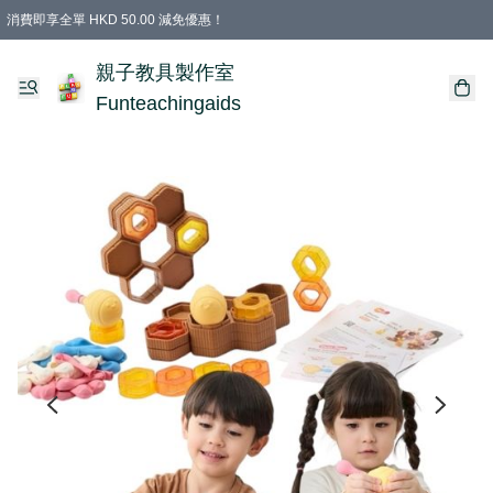
消費即享全單 HKD 50.00 減免優惠！
購物滿 HKD 699.00即享免運費優惠！（適用於 特定的送貨方式 )
凡購物滿HKD 699.00，即享免費禮品
親子教具製作室
Funteachingaids