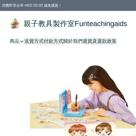
消費即享全單 HKD 50.00 減免優惠！
購物滿 HKD 699.00即享免運費優惠！（適用於 特定的送貨方式 )
凡購物滿HKD 699.00，即享免費禮品
親子教具製作室Funteachingaids
商品
送貨方式
付款方式
關於我們
退貨及退款政策