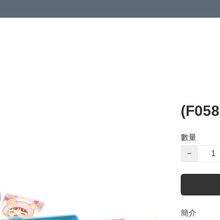
(F0
數量
−
簡介