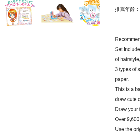
推薦年齡：
Recommende
Set Includes
of hairstyle
3 types of 
paper.

This is a b
draw cute ca
Draw your f
Over 9,600 
Use the ori