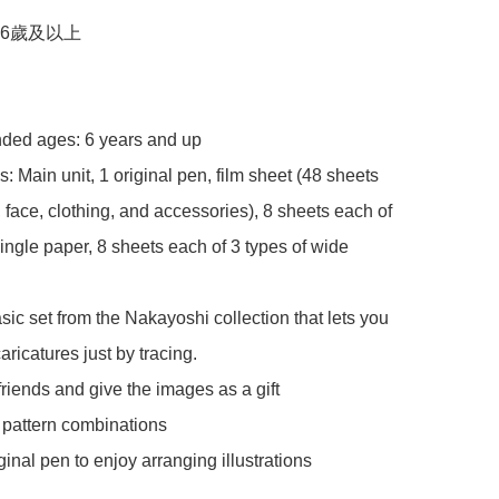
6歲及以上

d ages: 6 years and up

: Main unit, 1 original pen, film sheet (48 sheets 
, face, clothing, and accessories), 8 sheets each of 
single paper, 8 sheets each of 3 types of wide 
asic set from the Nakayoshi collection that lets you 
ricatures just by tracing.

riends and give the images as a gift

pattern combinations

ginal pen to enjoy arranging illustrations