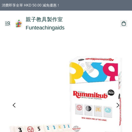
消費即享全單 HKD 50.00 減免優惠！
購物滿 HKD 699.00即享免運費優惠！（適用於 特定的送貨方式 )
凡購物滿HKD 699.00，即享免費禮品
親子教具製作室
Funteachingaids