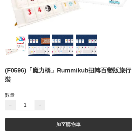
(F0596)「魔力橋」Rummikub扭轉百變版旅行
裝
數量
−
+
加至購物車