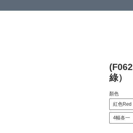
(F0
綠）
顏色
紅色Red
4幅各一