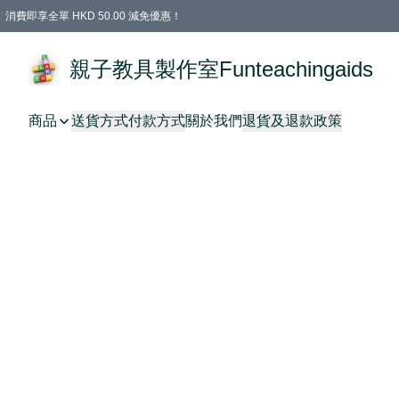
消費即享全單 HKD 50.00 減免優惠！
購物滿 HKD 699.00即享免運費優惠！（適用於 特定的送貨方式 )
凡購物滿HKD 699.00，即享免費禮品
親子教具製作室Funteachingaids
商品
送貨方式
付款方式
關於我們
退貨及退款政策