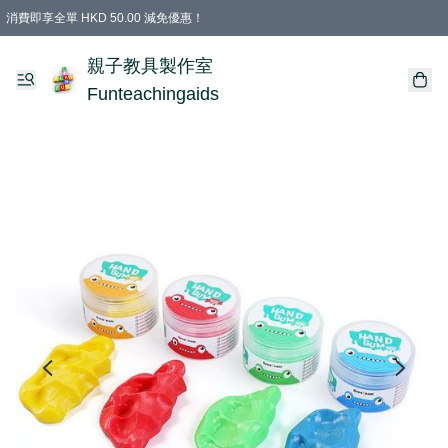
消費即享全單 HKD 50.00 減免優惠！
購物滿 HKD 699.00即享免運費優惠！（適用於 特定的送貨方式 )
凡購物滿HKD 699.00，即享免費禮品
親子教具製作室
Funteachingaids