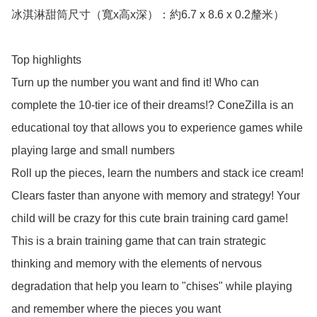
冰淇淋甜筒尺寸（寬x高x深）：約6.7 x 8.6 x 0.2釐米）

Top highlights

Turn up the number you want and find it! Who can 
complete the 10-tier ice of their dreams!? ConeZilla is an 
educational toy that allows you to experience games while 
playing large and small numbers

Roll up the pieces, learn the numbers and stack ice cream! 
Clears faster than anyone with memory and strategy! Your 
child will be crazy for this cute brain training card game!

This is a brain training game that can train strategic 
thinking and memory with the elements of nervous 
degradation that help you learn to "chises" while playing 
and remember where the pieces you want
