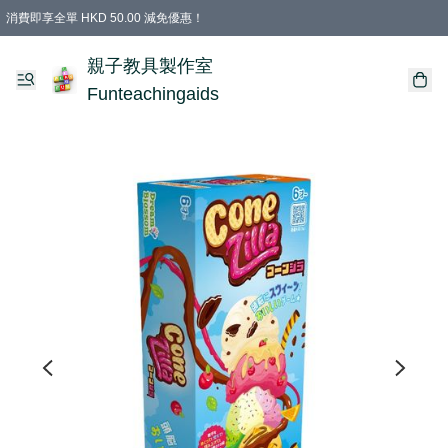
消費即享全單 HKD 50.00 減免優惠！
購物滿 HKD 699.00即享免運費優惠！（適用於 特定的送貨方式 )
凡購物滿HKD 699.00，即享免費禮品
親子教具製作室
Funteachingaids