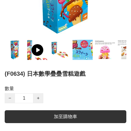
(F0634) 日本數學疊疊雪糕遊戲
數量
−
+
加至購物車