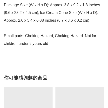
Package Size (W x H x D): Approx. 3.8 x 9.2 x 1.8 inches 
(9.6 x 23.2 x 4.5 cm); Ice Cream Cone Size (W x H x D): 
Approx. 2.6 x 3.4 x 0.08 inches (6.7 x 8.6 x 0.2 cm)

Small parts. Choking Hazard, Choking Hazard. Not for 
children under 3 years old

你可能感興趣的商品