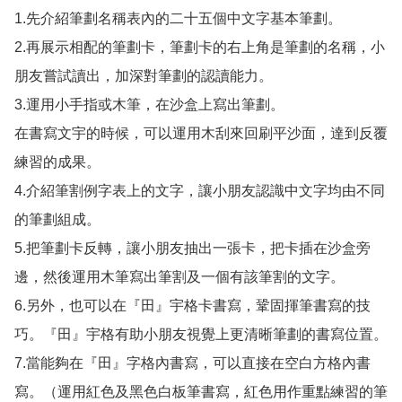
1.先介紹筆劃名稱表內的二十五個中文字基本筆劃。

2.再展示相配的筆劃卡，筆劃卡的右上角是筆劃的名稱，小
朋友嘗試讀出，加深對筆劃的認讀能力。

3.運用小手指或木筆，在沙盒上寫出筆劃。

在書寫文宇的時候，可以運用木刮來回刷平沙面，達到反覆
練習的成果。

4.介紹筆割例字表上的文字，讓小朋友認識中文字均由不同
的筆劃組成。

5.把筆劃卡反轉，讓小朋友抽出一張卡，把卡插在沙盒旁
邊，然後運用木筆寫出筆割及一個有該筆割的文字。

6.另外，也可以在『田』宇格卡書寫，鞏固揮筆書寫的技
巧。『田』宇格有助小朋友視覺上更清晰筆劃的書寫位置。

7.當能夠在『田』字格內書寫，可以直接在空白方格內書
寫。（運用紅色及黑色白板筆書寫，紅色用作重點練習的筆