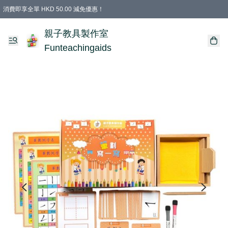
消費即享全單 HKD 50.00 減免優惠！
購物滿 HKD 699.00即享免運費優惠！（適用於 特定的送貨方式 )
凡購物滿HKD 699.00，即享免費禮品
親子教具製作室
Funteachingaids