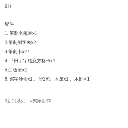
劃）

配件：

1. 筆劃名稱表x1

2.筆劃例字表x2

3.筆劃卡x27

4. 『田」字格及方格卡x1

5.白板筆x2

6. 寫字沙盒x1 、沙1包、木筆x1 、木刮✕1

新到系列
獨家創作