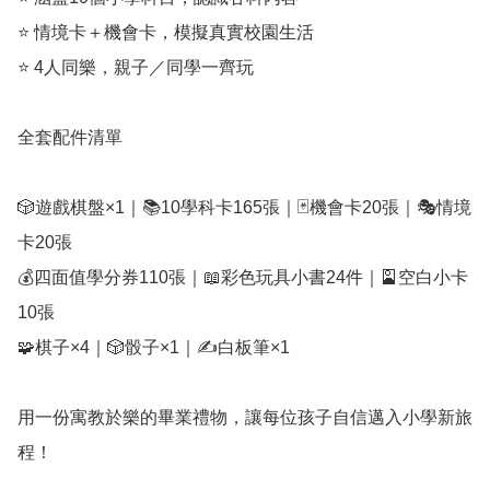
⭐ 情境卡＋機會卡，模擬真實校園生活

⭐ 4人同樂，親子／同學一齊玩

全套配件清單

🎲遊戲棋盤×1｜📚10學科卡165張｜🃏機會卡20張｜🎭情境
卡20張

💰四面值學分券110張｜📖彩色玩具小書24件｜🎴空白小卡
10張

🧩棋子×4｜🎲骰子×1｜✍️白板筆×1

用一份寓教於樂的畢業禮物，讓每位孩子自信邁入小學新旅
程！
