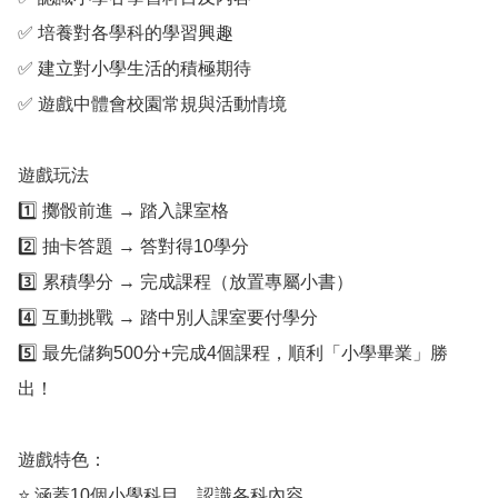
✅ 培養對各學科的學習興趣

✅ 建立對小學生活的積極期待

✅ 遊戲中體會校園常規與活動情境

遊戲玩法

1️⃣ 擲骰前進 → 踏入課室格

2️⃣ 抽卡答題 → 答對得10學分

3️⃣ 累積學分 → 完成課程（放置專屬小書）

4️⃣ 互動挑戰 → 踏中別人課室要付學分

5️⃣ 最先儲夠500分+完成4個課程，順利「小學畢業」勝
出！

遊戲特色：

⭐ 涵蓋10個小學科目，認識各科內容
