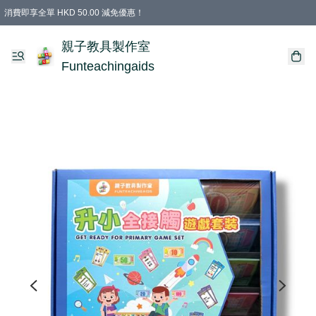
消費即享全單 HKD 50.00 減免優惠！
購物滿 HKD 699.00即享免運費優惠！（適用於 特定的送貨方式 )
凡購物滿HKD 699.00，即享免費禮品
親子教具製作室
Funteachingaids