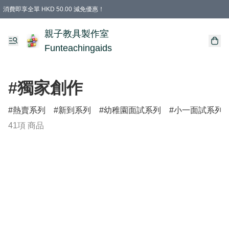
消費即享全單 HKD 50.00 減免優惠！
購物滿 HKD 699.00即享免運費優惠！（適用於 特定的送貨方式 )
凡購物滿HKD 699.00，即享免費禮品
親子教具製作室
Funteachingaids
#獨家創作
熱賣系列
新到系列
幼稚園面試系列
小一面試系列
41項 商品